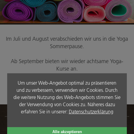
Wohlfühlprogramm im August
Wohlfühlprogramm im September
Restaurant
Im Juli und August verabschieden wir uns in die Yoga
Öffnungszeiten
Sommerpause.
Speisekarte
Ab September bieten wir wieder achtsame Yoga-
Getränkekarte
Kurse an.
Kulinarischer Kalender
Um unser Web-Angebot optimal zu präsentieren
Pub Fairway19
und zu verbessern, verwenden wir Cookies. Durch
die weitere Nutzung des Web-Angebots stimmen Sie
basenfasten
der Verwendung von Cookies zu. Näheres dazu
basenfasten & Yoga
erfahren Sie in unserer:
Datenschutzerklärung
KONTAKT
Unser basenfasten Team
VITALHOTEL ambiente
Dr.-Wilhelm-Külz-Str. 5a | 19336 Bad Wilsnack
Alle akzeptieren
Brandenburg (Prignitz) | Deutschland