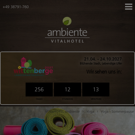
+49 38791-760
Navigation
Hotel
überspringen
Zimmer
Tagungen
Gutscheine
Navigation
Karriere
21.04. - 24.10.2027
überspringen
Blühende Stadt, Lebendige Ufer
Ihr Weg zu uns
Wir sehen uns in:
Anreise mit dem Fahrrad
Downloadbereich
256
12
13
:
:
FAQ
TAG(E)
STUNDE(N)
MINUTE(N)
Ringhotels
VITALHOTEL ambiente
Yoga
Yoga - Sommerpause
Angebote
Gesamtübersicht