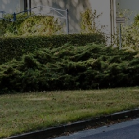
Unsere Yoga-Lehrerin Sabrina
Unsere Yoga-Lehrerin Mandy
Die Prignitz
Radlerparadies Prignitz
Kristall Kur- und Gradiertherme
Naturerlebnisse
Kulturerlebnisse
Zeitschätze der Prignitz
Digitaler Reiseführer