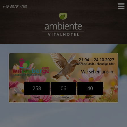
+49 38791-760
Navigation
Hotel
überspringen
Zimmer
Tagungen
Gutscheine
Navigation
Karriere
überspringen
21.04. - 24.10.2027
Ihr Weg zu uns
Blühende Stadt, Lebendige Ufer
Anreise mit dem Fahrrad
Wir sehen uns in:
Downloadbereich
FAQ
258
06
40
:
:
Ringhotels
TAG(E)
STUNDE(N)
MINUTE(N)
Angebote
Gesamtübersicht