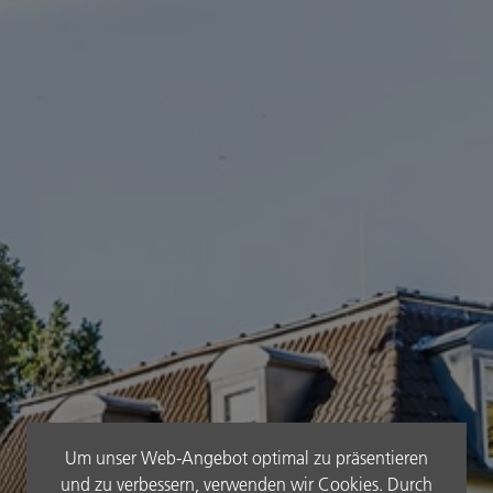
Wohlfühlprogramm im August
Wohlfühlprogramm im September
Restaurant
Öffnungszeiten
Speisekarte
Getränkekarte
Kulinarischer Kalender
Pub Fairway19
basenfasten
basenfasten & Yoga
Unser basenfasten Team
Um unser Web-Angebot optimal zu präsentieren
Wellness
und zu verbessern, verwenden wir Cookies. Durch