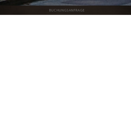
BUCHUNGSANFRAGE
Would you like to have the services in another
language, please click
here
.
KONTAKT
VITALHOTEL ambiente
Dr.-Wilhelm-Külz-Str. 5a | 19336 Bad Wilsnack
Brandenburg (Prignitz) | Deutschland
Telefon:
+49 38 791 -760
Telefax: +49 38 791 - 76400
info@vitalhotel-ambiente.de
www.vitalhotel-ambiente.de
Folgen Sie uns auf Facebook.