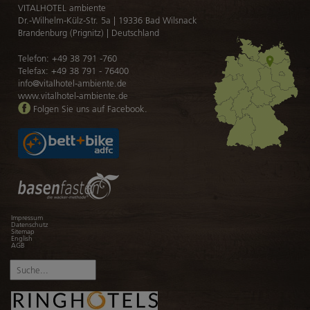
VITALHOTEL ambiente
Unsere Yoga-Lehrerin Diana
Dr.-Wilhelm-Külz-Str. 5a | 19336 Bad Wilsnack
Brandenburg (Prignitz) | Deutschland
Unsere Yoga-Lehrerin Sabrina
Telefon:
+49 38 791 -760
Unsere Yoga-Lehrerin Mandy
Telefax: +49 38 791 - 76400
info@vitalhotel-ambiente.de
www.vitalhotel-ambiente.de
Die Prignitz
Folgen Sie uns auf Facebook.
Radlerparadies Prignitz
Kristall Kur- und Gradiertherme
Naturerlebnisse
Kulturerlebnisse
Zeitschätze der Prignitz
Navigation
Impressum
überspringen
Datenschutz
Sitemap
Digitaler Reiseführer
English
AGB
Suchbegriffe