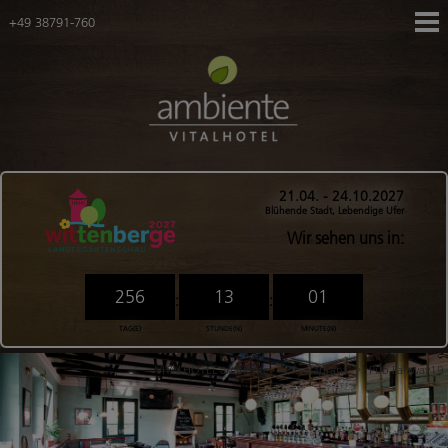
+49 38791-760
Navigation
Hotel
überspringen
Zimmer
Tagungen
Gutscheine
Navigation
Karriere
21.04. - 24.10.2027
überspringen
Blühende Stadt, Lebendige Ufer
Ihr Weg zu uns
Wir sehen uns in:
Anreise mit dem Fahrrad
Downloadbereich
256
13
01
:
:
FAQ
TAG(E)
STUNDE(N)
MINUTE(N)
Ringhotels
VITALHOTEL ambiente
Restaurant
Pub Fairway19
Angebote
Gesamtübersicht