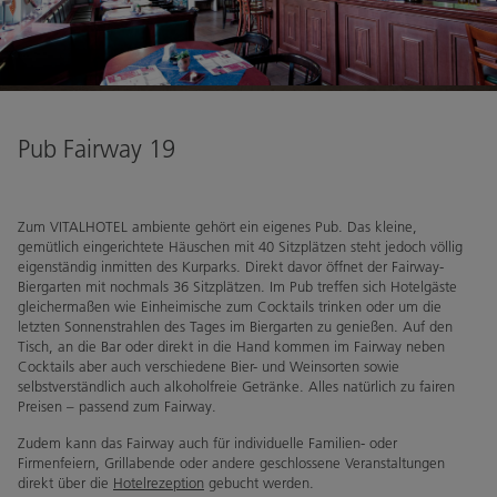
Wohlfühlprogramm im August
Wohlfühlprogramm im September
Restaurant
Pub Fairway 19
Öffnungszeiten
Speisekarte
Zum VITALHOTEL ambiente gehört ein eigenes Pub. Das kleine,
Getränkekarte
gemütlich eingerichtete Häuschen mit 40 Sitzplätzen steht jedoch völlig
eigenständig inmitten des Kurparks. Direkt davor öffnet der Fairway-
Kulinarischer Kalender
Biergarten mit nochmals 36 Sitzplätzen. Im Pub treffen sich Hotelgäste
Pub Fairway19
gleichermaßen wie Einheimische zum Cocktails trinken oder um die
letzten Sonnenstrahlen des Tages im Biergarten zu genießen. Auf den
Tisch, an die Bar oder direkt in die Hand kommen im Fairway neben
basenfasten
Cocktails aber auch verschiedene Bier- und Weinsorten sowie
selbstverständlich auch alkoholfreie Getränke. Alles natürlich zu fairen
basenfasten & Yoga
Preisen – passend zum Fairway.
Unser basenfasten Team
Zudem kann das Fairway auch für individuelle Familien- oder
Firmenfeiern, Grillabende oder andere geschlossene Veranstaltungen
direkt über die
Hotelrezeption
gebucht werden.