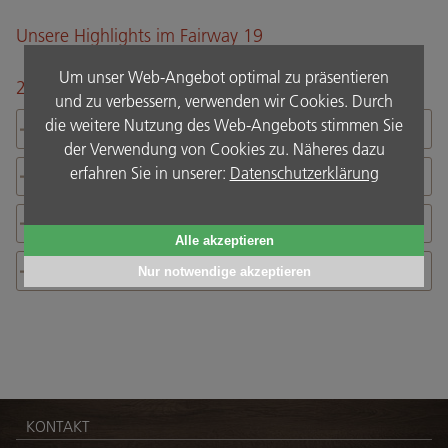
Wellness
Unsere Highlights im Fairway 19
Kosmetik mit der Hautpflegemarke Dermalogica
Wohlfühlbehandlungen
Um unser Web-Angebot optimal zu präsentieren
2026
und zu verbessern, verwenden wir Cookies. Durch
Dermalogica
die weitere Nutzung des Web-Angebots stimmen Sie
August & September
Dermalogica für zuhause
der Verwendung von Cookies zu. Näheres dazu
Lomi Lomi Nui mit Schirin Schahbaz
erfahren Sie in unserer:
Datenschutzerklärung
Oktober
Yoga
November
Alle akzeptieren
Yoga - Sommerpause
Dezember
Nur notwendige akzeptieren
Mit Waldbaden zur inneren Balance, 25.08.26
Yogaangebot im September 2026
Yoga Präventionskurs, ab 27.08.2026
Unsere Yoga-Lehrerin Anke
Unsere Yoga-Lehrerin Anne
KONTAKT
Unsere Yoga-Lehrerin Carolina