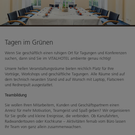
Wohlfühlprogramm im August
Wohlfühlprogramm im September
Restaurant
Tagen im Grünen
Öffnungszeiten
Wenn Sie geschäftlich einen ruhigen Ort für Tagungen und Konferenzen
Speisekarte
suchen, dann sind Sie im VITALHOTEL ambiente genau richtig!
Getränkekarte
Unsere hellen Veranstaltungsräume bieten reichlich Platz für Ihre
Kulinarischer Kalender
Vorträge, Workshops und geschäftliche Tagungen. Alle Räume sind auf
dem technisch neuesten Stand und auf Wunsch mit Laptop, Flatscreen
Pub Fairway19
und Rednerpult ausgestattet.
Teambildung
basenfasten
Sie wollen Ihren Mitarbeitern, Kunden und Geschäftspartnern einen
basenfasten & Yoga
Anreiz für mehr Motivation, Teamgeist und Spaß geben? Wir organisieren
für Sie große und kleine Ereignisse, die verbinden. Ob Kanufahrten,
Unser basenfasten Team
Radwandertouren oder Kochkurse – Aktivitäten fernab vom Büro lassen
Ihr Team von ganz allein zusammenwachsen.