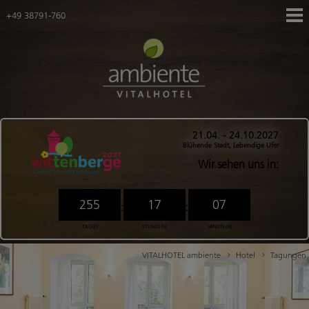
+49 38791-760
Navigation
Hotel
überspringen
Zimmer
Tagungen
Gutscheine
Navigation
Karriere
21.04. - 24.10.2027
überspringen
Blühende Stadt, Lebendige Ufer
Ihr Weg zu uns
Wir sehen uns in:
Anreise mit dem Fahrrad
Downloadbereich
255
17
07
:
:
FAQ
TAG(E)
STUNDE(N)
MINUTE(N)
Ringhotels
VITALHOTEL ambiente
Hotel
Tagungen
Angebote
Gesamtübersicht