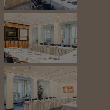
Unsere Yoga-Lehrerin Diana
Unsere Yoga-Lehrerin Sabrina
Unsere Yoga-Lehrerin Mandy
Die Prignitz
Radlerparadies Prignitz
Kristall Kur- und Gradiertherme
Naturerlebnisse
Kulturerlebnisse
Zeitschätze der Prignitz
Digitaler Reiseführer