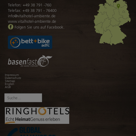
Telefon:
+49 38 791 -760
Telefax: +49 38 791 - 76400
info@vitalhotel-ambiente.de
www.vitalhotel-ambiente.de
Folgen Sie uns auf Facebook.
Navigation
Impressum
überspringen
Datenschutz
Sitemap
English
AGB
Suchbegriffe