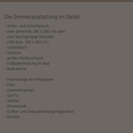
Wellness
Kosmetik mit der Hautpflegemarke Dermalogica
Die Zimmerausstattung im Detail:
Wohlfühlbehandlungen
- Wohn- und Schlafbereich
Dermalogica
- zwei getrennte (90 x 200 cm) oder
eine durchgängige Matratze
Dermalogica für zuhause
(160 bzw. 180 x 200 cm)
- Schreibtisch
Lomi Lomi Nui mit Schirin Schahbaz
- Sitzecke
- großer Kleiderschrank
- Fußbodenheizung im Bad
Yoga
- Badewanne
Yoga - Sommerpause
- Hochwertige Bio-Pflegeserie
Mit Waldbaden zur inneren Balance, 25.08.26
- Föhn
- Kosmetikspiegel
Yoga Präventionskurs, ab 27.08.2026
- Sat-TV
- Telefon
Unsere Yoga-Lehrerin Anke
- Zimmersafe
- Kaffee- und Teezubereitungsmöglichkeit
Unsere Yoga-Lehrerin Anne
- Minibar
Unsere Yoga-Lehrerin Carolina
Unsere Yoga-Lehrerin Diana