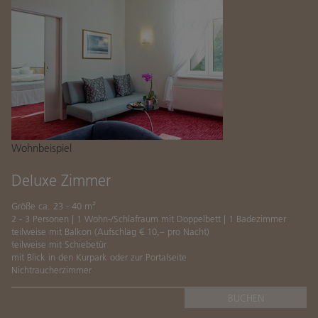
Wohlfühlprogramm im August
Wohlfühlprogramm im September
Restaurant
Öffnungszeiten
Speisekarte
Wohnbeispiel
Getränkekarte
Kulinarischer Kalender
Deluxe Zimmer
Pub Fairway19
Größe ca. 23 - 40 m²
2 - 3 Personen | 1 Wohn-/Schlafraum mit Doppelbett | 1 Badezimmer
teilweise mit Balkon (Aufschlag € 10,– pro Nacht)
basenfasten
teilweise mit Schiebetür
mit Blick in den Kurpark oder zur Portalseite
basenfasten & Yoga
Nichtraucherzimmer
Unser basenfasten Team
BUCHEN